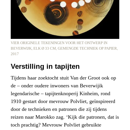
VIER ORIGINELE TEKENINGEN VOOR HET ONTWERP IN
BEVERWIJK, ELK Ø 33 CM, GEMENGDE TECHNIEK OP PAPIER,
2017
Verstilling in tapijten
Tijdens haar zoektocht stuit Van der Groot ook op
de – onder oudere inwoners van Beverwijik
legendarische – tapijtenknoperij Kinheim, rond
1910 gestart door mevrouw Polvliet, geïnspireerd
door de technieken en patronen die zij tijdens
reizen naar Marokko zag. ‘Kijk die patronen, dat is
toch prachtig? Mevrouw Polvliet gebruikte